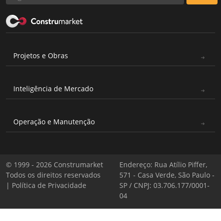
Projetos e Obras
Inteligência de Mercado
Operação e Manutenção
© 1999 - 2026 Construmarket
Endereço: Rua Atílio Piffer,
Todos os direitos reservados
571 - Casa Verde, São Paulo -
|
Política de Privacidade
SP / CNPJ: 03.706.177/0001-
04