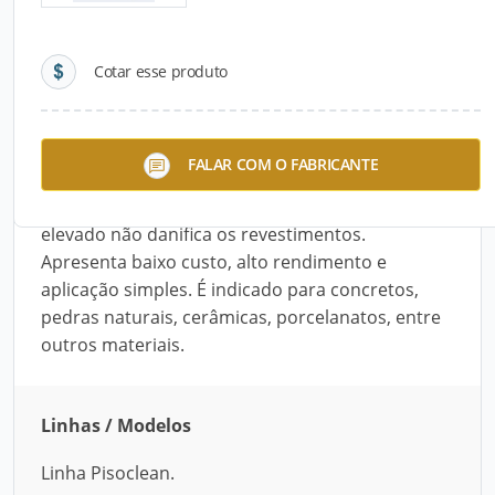
Detalhes do produto
Cotar esse produto
Descrição do Produto
O Pisoclean Alcalino é um detergente
FALAR COM O FABRICANTE
desengraxante ideal para remover ceras
domésticas e sujeiras difíceis. Seu desempenho
elevado não danifica os revestimentos.
Apresenta baixo custo, alto rendimento e
aplicação simples. É indicado para concretos,
pedras naturais, cerâmicas, porcelanatos, entre
outros materiais.
Linhas / Modelos
Linha Pisoclean.