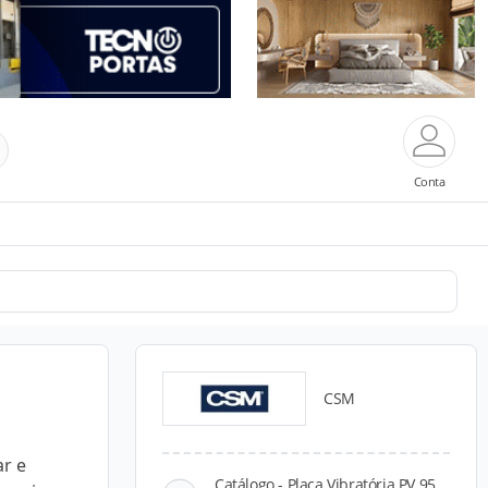
Conta
CSM
ar e
Catálogo - Placa Vibratória PV 95