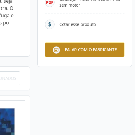
, seja
sem motor
tra. O
fuga e
s po
Cotar esse produto
FALAR COM O FABRICANTE
IONADOS