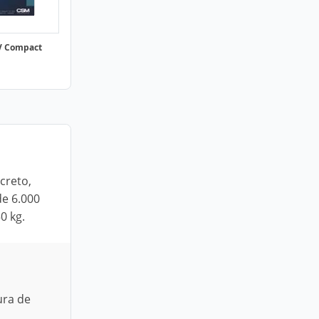
PV Compact
creto,
de 6.000
0 kg.
ura de