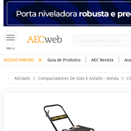
Busque
Menu
cimento,
»
tinta,
ACESSO RÁPIDO
Guia de Produtos
AEC Revista
Ac
etc
AECweb
Compactadores De Solo E Asfalto - Venda
C