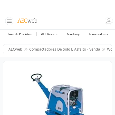
Guia de Produtos
AEC Revista
Academy
Fornecedores
AECweb
Compactadores De Solo E Asfalto - Venda
Wol