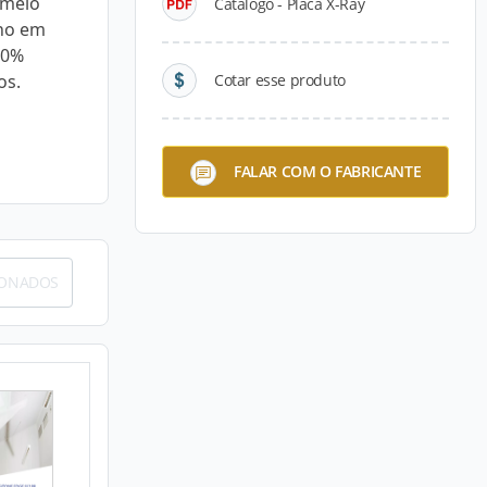
 meio
Catálogo - Placa X-Ray
no em
00%
os.
Cotar esse produto
FALAR COM O FABRICANTE
IONADOS