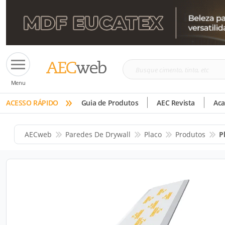
Busque
Menu
cimento,
»
tinta,
ACESSO RÁPIDO
Guia de Produtos
AEC Revista
Ac
etc
AECweb
Paredes De Drywall
Placo
Produtos
P