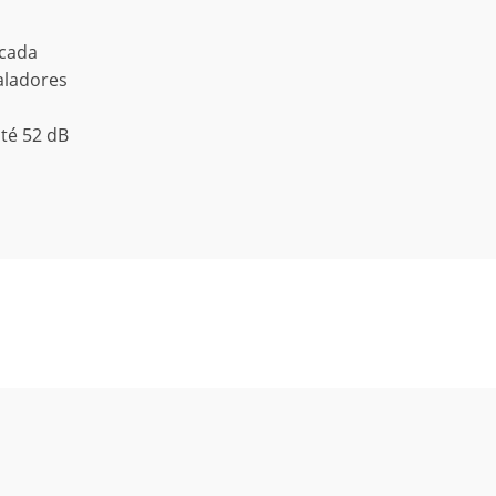
icada
aladores
até 52 dB