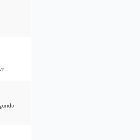
el.
egundo