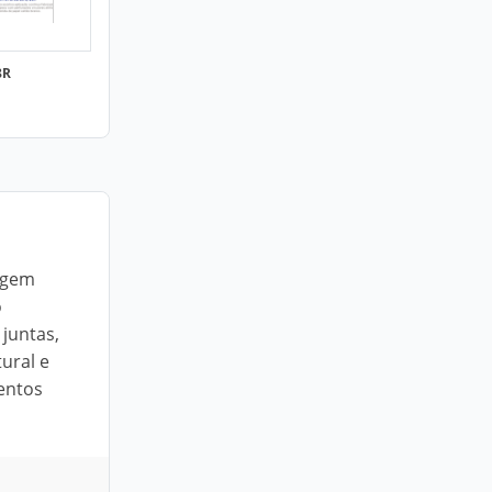
8R
dagem
o
juntas,
ural e
entos