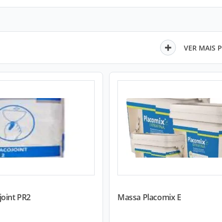
VER MAIS 
joint PR2
Massa Placomix E