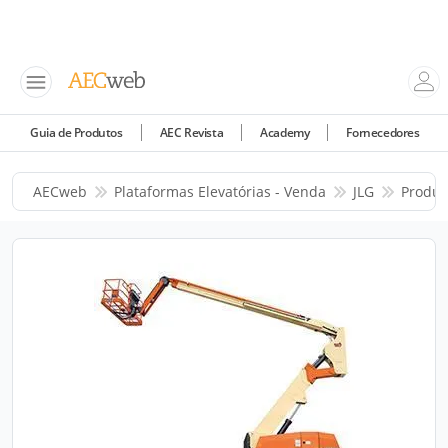
Guia de Produtos
AEC Revista
Academy
Fornecedores
AECweb
Plataformas Elevatórias - Venda
JLG
Produt