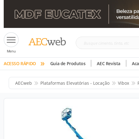
Busque
Menu
cimento,
»
tinta,
ACESSO RÁPIDO
Guia de Produtos
AEC Revista
Ac
etc
AECweb
Plataformas Elevatórias - Locação
Vibox