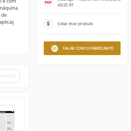
il e com
45/25 RT
 máquina
 de
aplicaç
Cotar esse produto
FALAR COM O FABRICANTE
IONADOS