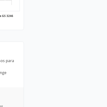
a GS 3246
sos para
inge
os.