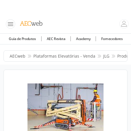
Guia de Produtos
AEC Revista
Academy
Fornecedores
AECweb
Plataformas Elevatórias - Venda
JLG
Produt