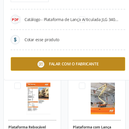
Catálogo - Plataforma de Lança Articulada JLG 340...
Cotar esse produto
Elevador com Lança T20E e
Elevador com Lança T32E e
FALAR COM O FABRICANTE
Mastro Toucan®
Mastro Toucan®
Plataforma Rebocável
Plataforma com Lança