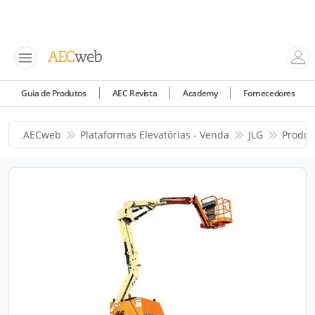
Guia de Produtos
AEC Revista
Academy
Fornecedores
AECweb
Plataformas Elevatórias - Venda
JLG
Produt