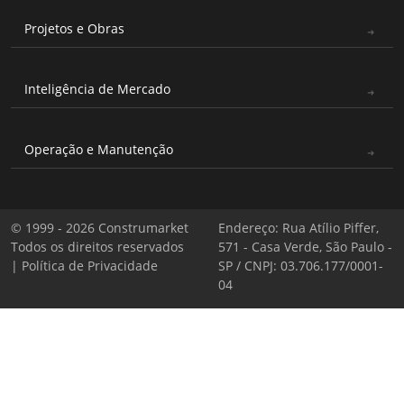
Projetos e Obras
Inteligência de Mercado
Operação e Manutenção
© 1999 - 2026 Construmarket
Endereço: Rua Atílio Piffer,
Todos os direitos reservados
571 - Casa Verde, São Paulo -
|
Política de Privacidade
SP / CNPJ: 03.706.177/0001-
04