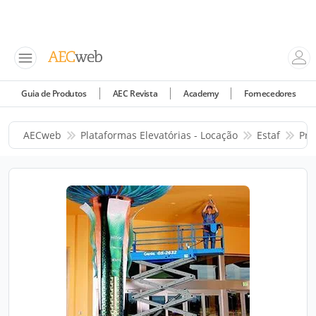
Guia de Produtos
AEC Revista
Academy
Fornecedores
AECweb
Plataformas Elevatórias - Locação
Estaf
Pro