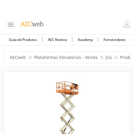
Guia de Produtos
AEC Revista
Academy
Fornecedores
AECweb
Plataformas Elevatórias - Venda
JLG
Produt