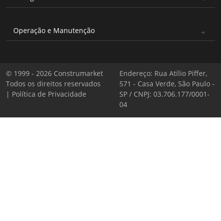
Operação e Manutenção
© 1999 - 2026 Construmarket
Endereço: Rua Atílio Piffer,
Todos os direitos reservados
571 - Casa Verde, São Paulo -
|
Política de Privacidade
SP / CNPJ: 03.706.177/0001-
04