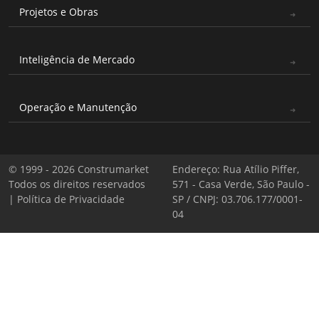
Projetos e Obras
Inteligência de Mercado
Operação e Manutenção
© 1999 - 2026 Construmarket
Endereço: Rua Atílio Piffer,
Todos os direitos reservados
571 - Casa Verde, São Paulo -
|
Política de Privacidade
SP / CNPJ: 03.706.177/0001-
04