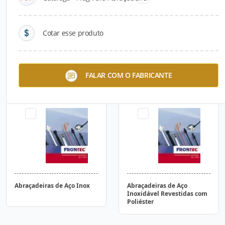
Cotar esse produto
Abraçadeiras
Abraçadeira com Plug de
FALAR COM O FABRICANTE
Convencionais
Fixação
Abraçadeiras de Aço Inox
Abraçadeiras de Aço
Inoxidável Revestidas com
Poliéster