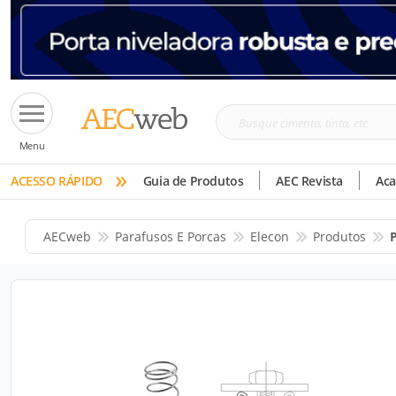
Busque
Menu
cimento,
»
tinta,
ACESSO RÁPIDO
Guia de Produtos
AEC Revista
Ac
etc
AECweb
Parafusos E Porcas
Elecon
Produtos