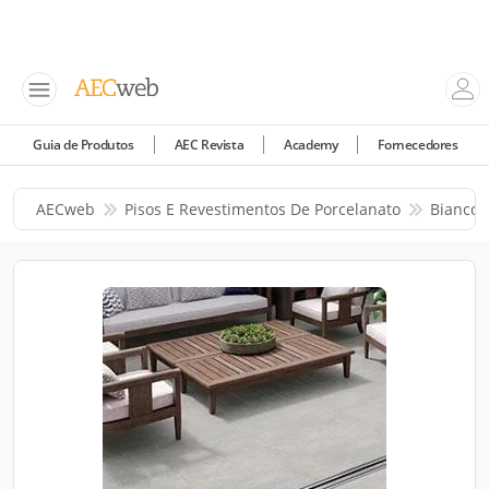
Guia de Produtos
AEC Revista
Academy
Fornecedores
AECweb
Pisos E Revestimentos De Porcelanato
Biancog