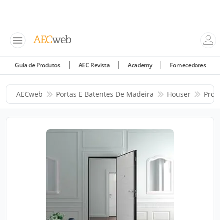
Guia de Produtos
AEC Revista
Academy
Fornecedores
AECweb
Portas E Batentes De Madeira
Houser
Prod