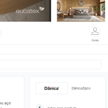
Conta
DânicaZipco
ou aço