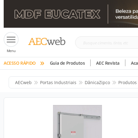
Busque
Menu
cimento,
»
tinta,
ACESSO RÁPIDO
Guia de Produtos
AEC Revista
Ac
etc
AECweb
Portas Industriais
DânicaZipco
Produtos