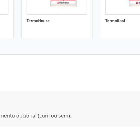
TermoHouse
TermoRoof
imento opcional (com ou sem).