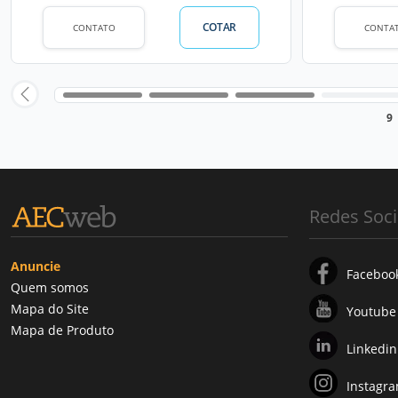
COTAR
CONTATO
CONTA
9
Redes Soci
Anuncie
Faceboo
Quem somos
Mapa do Site
Youtube
Mapa de Produto
Linkedin
Instagr