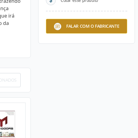
Cotar esse produto
 trazendo
ança
ue irá
o da
FALAR COM O FABRICANTE
IONADOS