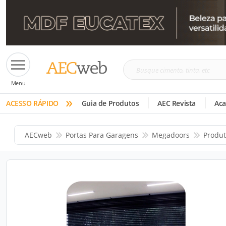
Busque
Menu
cimento,
»
tinta,
ACESSO RÁPIDO
Guia de Produtos
AEC Revista
Ac
etc
AECweb
Portas Para Garagens
Megadoors
Produt