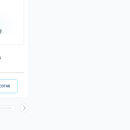
s
COTAR