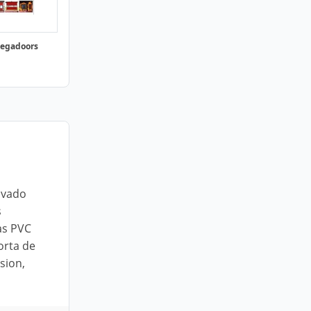
Megadoors
ivado
s
as PVC
orta de
sion,