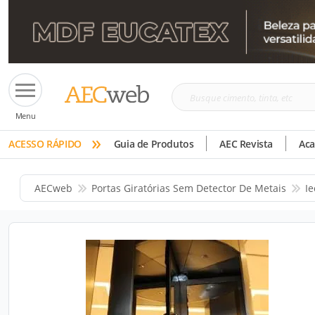
Busque
Menu
cimento,
»
tinta,
ACESSO RÁPIDO
Guia de Produtos
AEC Revista
Ac
etc
AECweb
Portas Giratórias Sem Detector De Metais
Ie