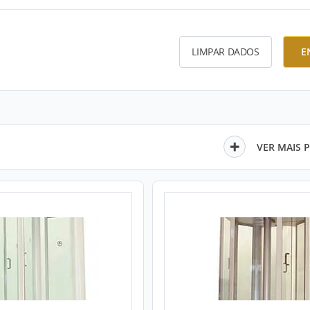
LIMPAR DADOS
E
VER MAIS 