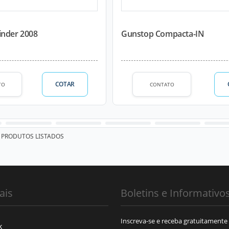
inder 2008
Gunstop Compacta-IN
COTAR
TO
CONTATO
PRODUTOS LISTADOS
ais
Boletins e Informativo
Inscreva-se e receba gratuitamente
k