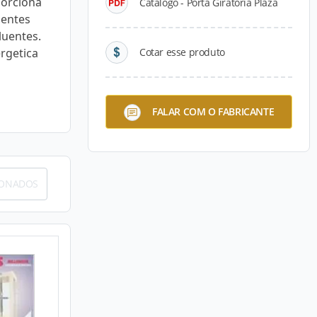
porciona
Catálogo - Porta Giratória Plaza
ientes
luentes.
ergetica
Cotar esse produto
FALAR COM O FABRICANTE
IONADOS