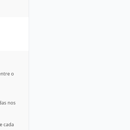
entre o
das nos
de cada