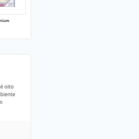
enium
é oito
mbiente
om