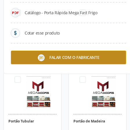
Catálogo - Porta Rápida Mega Fast Frigo
Cotar esse produto
Porta de Enrolar
Porta de Enrolar
FALAR COM O FABRICANTE
Transvision Comercial
Residencial
Portão Tubular
Portão de Madeira