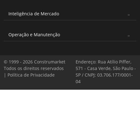
Inteligência de Mercado
Operação e Manutenção
© 1999 - 2026 Construmarket
Endereço: Rua Atílio Piffer,
Todos os direitos reservados
571 - Casa Verde, São Paulo -
|
Política de Privacidade
SP / CNPJ: 03.706.177/0001-
04