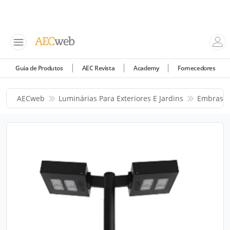
Guia de Produtos
AEC Revista
Academy
Fornecedores
AECweb
Luminárias Para Exteriores E Jardins
Embras I