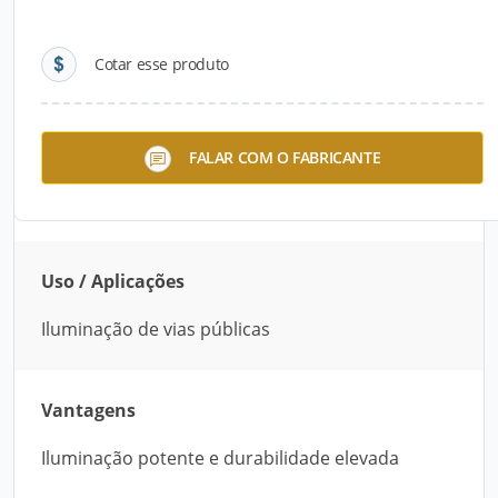
Detalhes do produto
Cotar esse produto
Descrição do Produto
Poste LED de alto desempenho para áreas
FALAR COM O FABRICANTE
públicas, oferecendo potência luminosa e longa
durabilidade.
Uso / Aplicações
Iluminação de vias públicas
Vantagens
Iluminação potente e durabilidade elevada