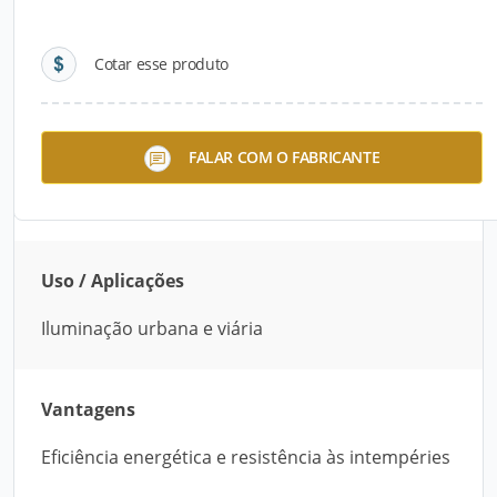
Detalhes do produto
Cotar esse produto
Descrição do Produto
Poste LED de 50W para ruas e avenidas,
FALAR COM O FABRICANTE
garantindo eficiência energética e iluminação
uniforme.
Uso / Aplicações
Iluminação urbana e viária
Vantagens
Eficiência energética e resistência às intempéries