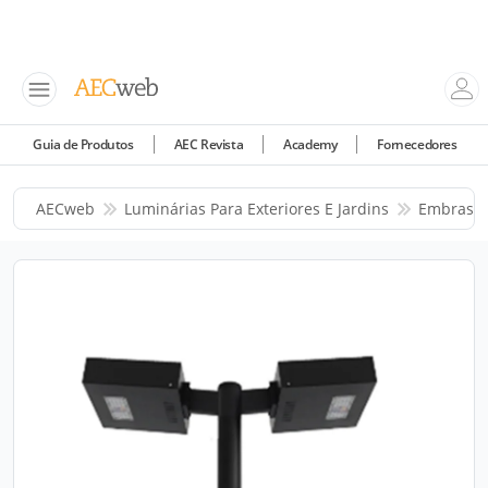
Guia de Produtos
AEC Revista
Academy
Fornecedores
AECweb
Luminárias Para Exteriores E Jardins
Embras I