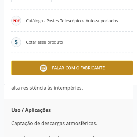
Detalhes do produto
Catálogo - Postes Telescópicos Auto-suportados...
Descrição do Produto
Os Postes Telescópicos Auto-suportados
Cotar esse produto
Galvanizados à Fogo devem ser utilizados
exclusivamente para a captação de descargas
atmosféricas. Este modelo só suporta um captor
FALAR COM O FABRICANTE
tipo Franklin e acompanha um fixador para que
seja feita a conexão com o aterramento. Garante
alta resistência às intempéries.
Uso / Aplicações
Captação de descargas atmosféricas.