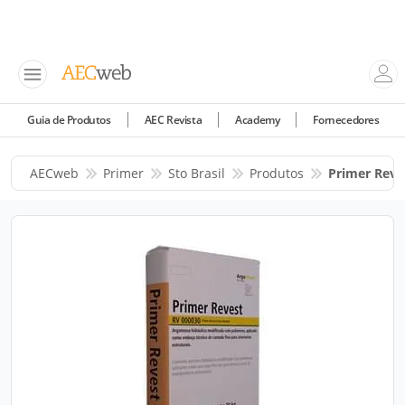
Guia de Produtos
AEC Revista
Academy
Fornecedores
AECweb
Primer
Sto Brasil
Produtos
Primer Reve