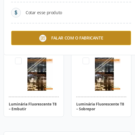
Cotar esse produto
Luminária Fluorescente T5
Luminária Fluorescente T5
FALAR COM O FABRICANTE
– Embutir
– Sobrepor
Luminária Fluorescente T8
Luminária Fluorescente T8
– Embutir
– Sobrepor