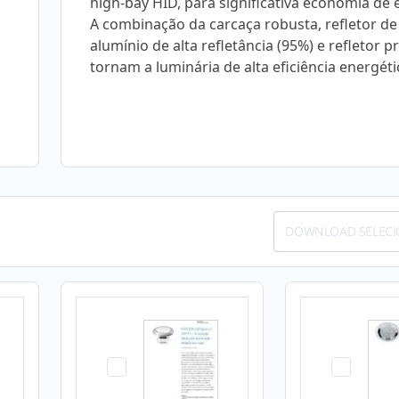
high-bay HID, para significativa economia de 
A combinação da carcaça robusta, refletor de
alumínio de alta refletância (95%) e refletor p
tornam a luminária de alta eficiência energéti
DOWNLOAD SELEC