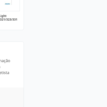
Light
/321/323/331
inação
a
etista