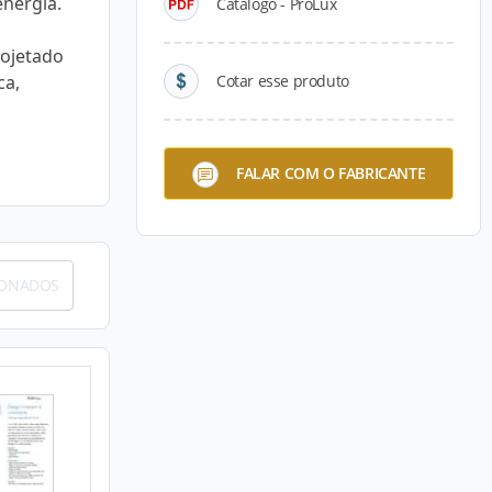
energia.
Catálogo - ProLux
rojetado
ca,
Cotar esse produto
FALAR COM O FABRICANTE
IONADOS