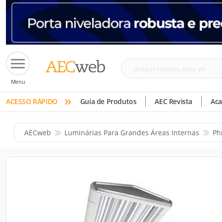
Busque
Menu
cimento,
»
tinta,
ACESSO RÁPIDO
Guia de Produtos
AEC Revista
Ac
etc
AECweb
Luminárias Para Grandes Áreas Internas
Ph