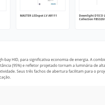
MASTER LEDspot LV AR111
Downlight D'ECO 
Collection FBS320
igh-bay HID, para significativa economia de energia. A comb
etância (95%) e refletor projetado tornam a luminária de alt
tividade. Seus três fachos de abertura facilitam para o proj
cação.