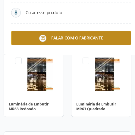
Cotar esse produto
Luminária de Embutir Aço
Luminária de Embutir Kit
FALAR COM O FABRICANTE
Quadrado
Aço Quadrado
Luminária de Embutir
Luminária de Embutir
MR63 Redondo
MR63 Quadrado