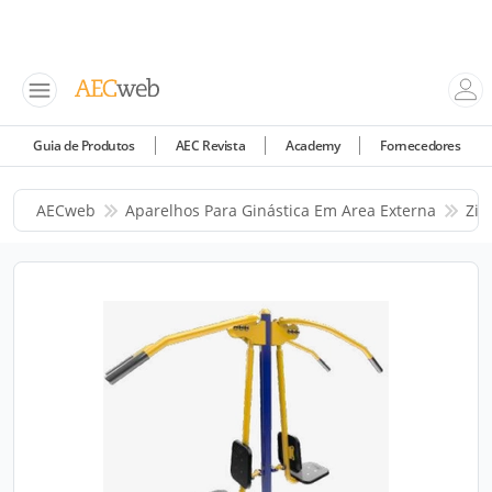
Guia de Produtos
AEC Revista
Academy
Fornecedores
AECweb
Aparelhos Para Ginástica Em Area Externa
Zio