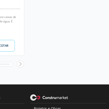
ara caixas de
de água. É
COTAR
s
Projetos e Obras