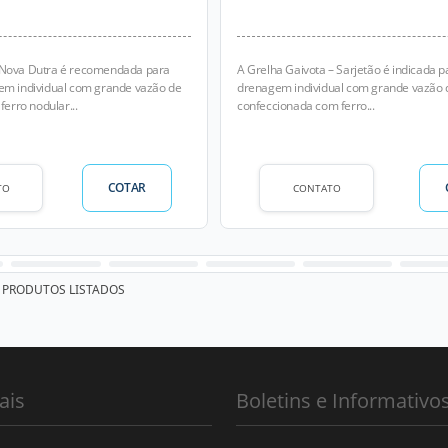
 Nova Dutra é recomendada para
A Grelha Gaivota – Sarjetão é indicada p
em individual com grande vazão de
drenagem individual com grande vazão 
ferro nodular...
confeccionada com ferro...
COTAR
TO
CONTATO
PRODUTOS LISTADOS
ais
Boletins e Informativo