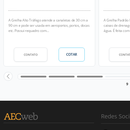
A Grelha Alto Tráfego atende a canaletas de 30 cm a
A Grelha Padrão
90 cm e pode ser usada em aeroportos, portos, docas
caixas de drenag
etc. Possui requadro com...
água. É feita com 
COTAR
CONTATO
CONTA
9
Redes Soci