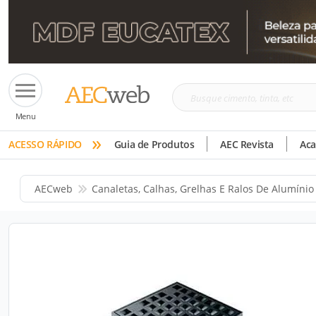
Busque
Menu
cimento,
»
tinta,
ACESSO RÁPIDO
Guia de Produtos
AEC Revista
Ac
etc
AECweb
Canaletas, Calhas, Grelhas E Ralos De Alumínio