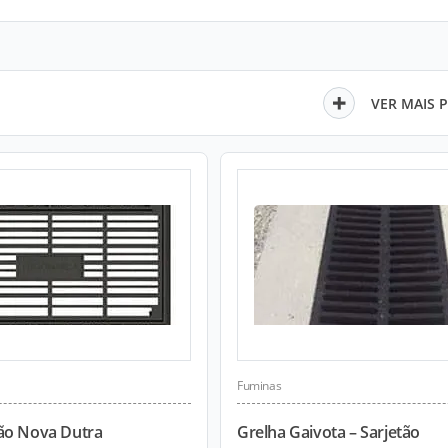
VER MAIS 
Fuminas
ão Nova Dutra
Grelha Gaivota – Sarjetão