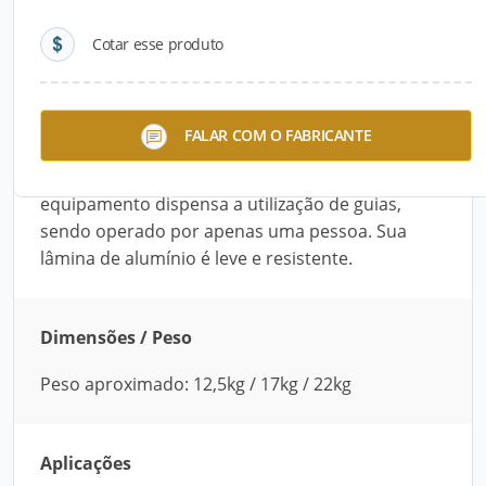
Cotar esse produto
Descrição do Produto
A Régua Vibratória Portátil Elétrica é utilizada
FALAR COM O FABRICANTE
para trabalhos de homogeneização, alisamento e
acabamento em pavimentos de concreto. O
equipamento dispensa a utilização de guias,
sendo operado por apenas uma pessoa. Sua
lâmina de alumínio é leve e resistente.
Dimensões / Peso
Peso aproximado: 12,5kg / 17kg / 22kg
Aplicações