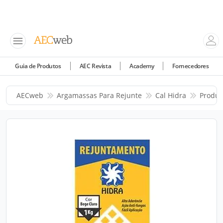
Guia de Produtos
AEC Revista
Academy
Fornecedores
AECweb
Argamassas Para Rejunte
Cal Hidra
Produt