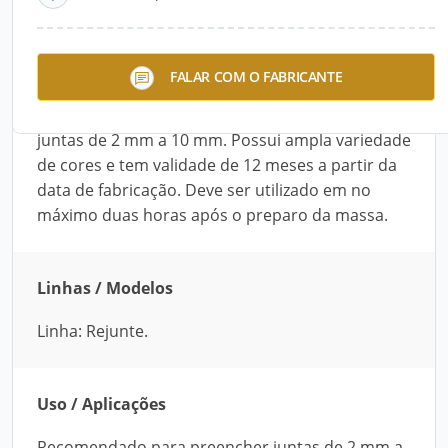
Descrição do Produto
O Rejuntamento Hidra, da Cal Hidra, disponível
FALAR COM O FABRICANTE
em saco com 1 kg, pode ser aplicado em áreas
internas ou externas para o preenchimento de
juntas de 2 mm a 10 mm. Possui ampla variedade
de cores e tem validade de 12 meses a partir da
data de fabricação. Deve ser utilizado em no
máximo duas horas após o preparo da massa.
Linhas / Modelos
Linha: Rejunte.
Uso / Aplicações
Recomendado para preencher juntas de 2 mm a