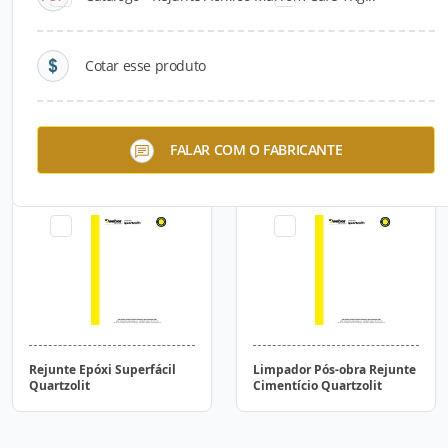
Cotar esse produto
Rejunte Acrílico Quartzolit
Rejunte Renova Fácil
FALAR COM O FABRICANTE
Quartzolit
Rejunte Epóxi Superfácil
Limpador Pós-obra Rejunte
Quartzolit
Cimentício Quartzolit