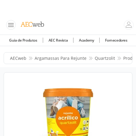
Guia de Produtos
AEC Revista
Academy
Fornecedores
AECweb
Argamassas Para Rejunte
Quartzolit
Produ