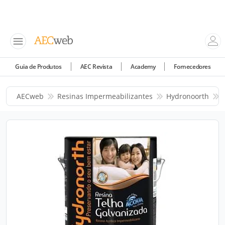
Guia de Produtos
AEC Revista
Academy
Fornecedores
AECweb
Resinas Impermeabilizantes
Hydronoorth