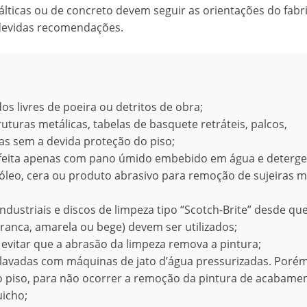
lticas ou de concreto devem seguir as orientações do fabr
devidas recomendações.
os livres de poeira ou detritos de obra;
ruturas metálicas, tabelas de basquete retráteis, palcos,
as sem a devida proteção do piso;
er feita apenas com pano úmido embebido em água e deterg
leo, cera ou produto abrasivo para remoção de sujeiras m
ustriais e discos de limpeza tipo “Scotch-Brite” desde que
ranca, amarela ou bege) devem ser utilizados;
 evitar que a abrasão da limpeza remova a pintura;
lavadas com máquinas de jato d’água pressurizadas. Porém,
do piso, para não ocorrer a remoção da pintura de acabame
uicho;