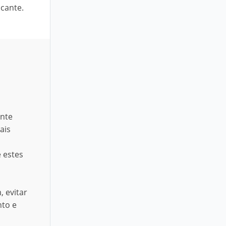
icante.
ente
ais
 estes
 evitar
nto e