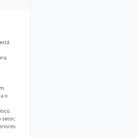
 está
ura,
um
ra o
tico.
 setor;
eriores