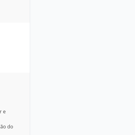
r e
ção do