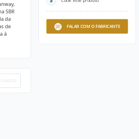
Cotar esse produto
unway,
ha SBR
da da
as de
FALAR COM O FABRICANTE
a à
IONADOS