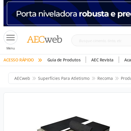
Busque
Menu
cimento,
»
tinta,
ACESSO RÁPIDO
Guia de Produtos
AEC Revista
Ac
etc
AECweb
Superfícies Para Atletismo
Recoma
Prod