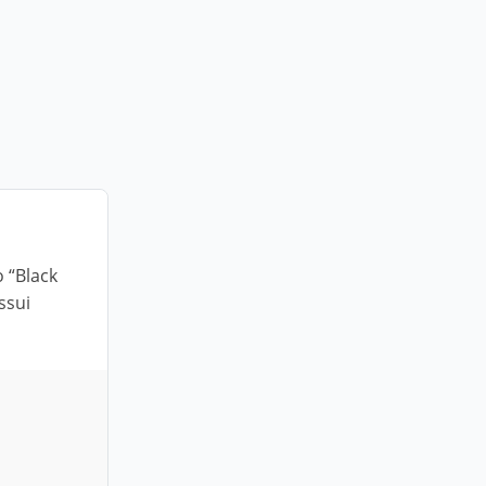
 “Black
ssui