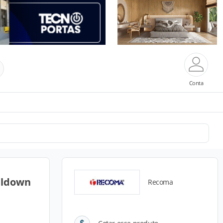
Conta
lldown
Recoma