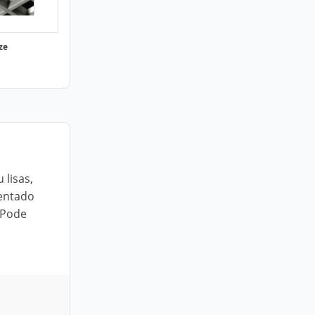
ze
lisas,
entado
 Pode