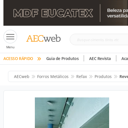
Busque
Menu
cimento,
»
tinta,
ACESSO RÁPIDO
Guia de Produtos
AEC Revista
Ac
etc
AECweb
Forros Metálicos
Refax
Produtos
Reve