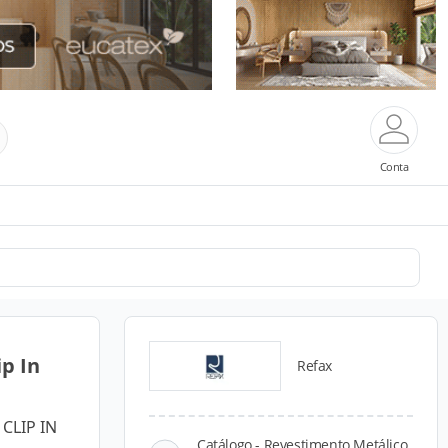
Conta
p In
Refax
 CLIP IN
Catálogo - Revestimento Metálico