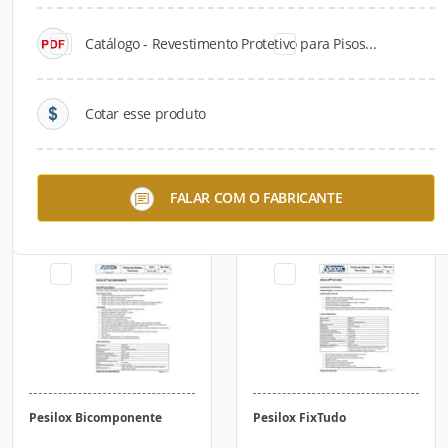
Catálogo - Revestimento Protetivo para Pisos...
Cotar esse produto
Manta Impermeabilizante
Massa para Tratamento de
FALAR COM O FABRICANTE
Junta de Placa Cimentícia
Pesilox Bicomponente
Pesilox FixTudo