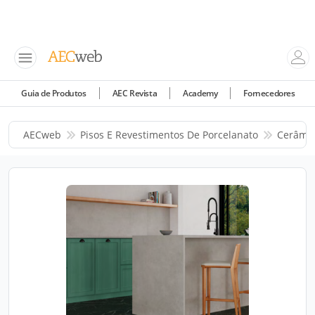
Guia de Produtos
AEC Revista
Academy
Fornecedores
AECweb
Pisos E Revestimentos De Porcelanato
Cerâmic