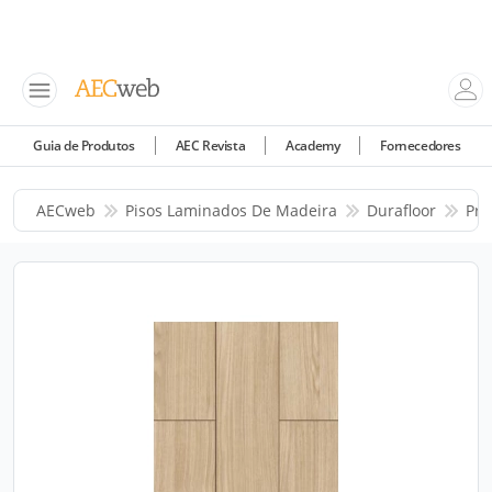
Guia de Produtos
AEC Revista
Academy
Fornecedores
AECweb
Pisos Laminados De Madeira
Durafloor
Pro