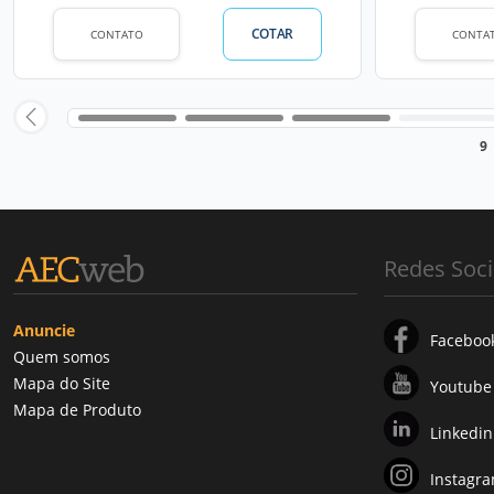
COTAR
CONTATO
CONTA
9
Redes Soci
Anuncie
Faceboo
Quem somos
Mapa do Site
Youtube
Mapa de Produto
Linkedin
Instagr