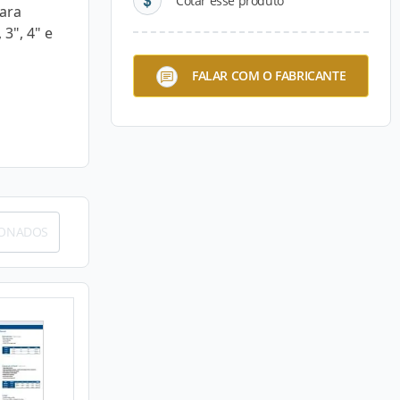
Cotar esse produto
para
 3", 4" e
FALAR COM O FABRICANTE
IONADOS