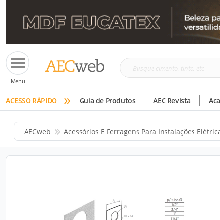
Busque
Menu
cimento,
»
tinta,
ACESSO RÁPIDO
Guia de Produtos
AEC Revista
Ac
etc
AECweb
Acessórios E Ferragens Para Instalações Elétric