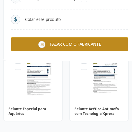
Cotar esse produto
Zapt Protetor
Selante Neutro Resistente
FALAR COM O FABRICANTE
até 300°C
Selante Especial para
Selante Acético Antimofo
Aquários
com Tecnologia Xpress