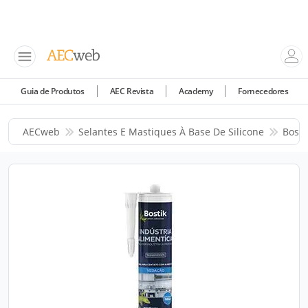
Guia de Produtos
AEC Revista
Academy
Fornecedores
AECweb
Selantes E Mastiques À Base De Silicone
Bosti