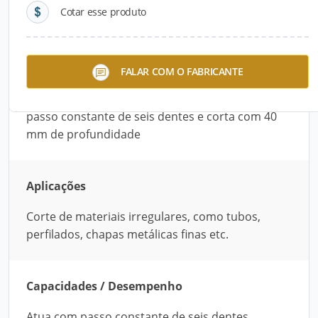
Cotar esse produto
Descrição do Produto
A Serra Copo Bimetal 27 mm - 1.1/16 é utilizada
FALAR COM O FABRICANTE
para corte de materiais irregulares, como tubos,
perfilados, chapas metálicas finas etc. Oferece o
passo constante de seis dentes e corta com 40
mm de profundidade
Aplicações
Corte de materiais irregulares, como tubos,
perfilados, chapas metálicas finas etc.
Capacidades / Desempenho
Atua com passo constante de seis dentes