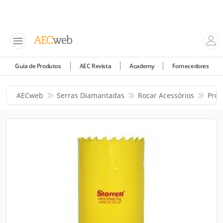
Guia de Produtos
AEC Revista
Academy
Fornecedores
AECweb
Serras Diamantadas
Rocar Acessórios
Prod