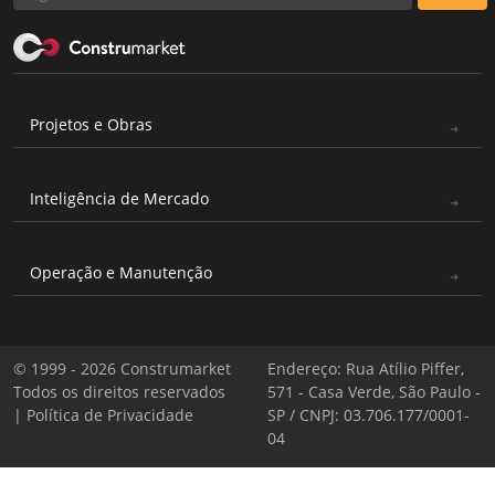
Projetos e Obras
Inteligência de Mercado
Operação e Manutenção
© 1999 - 2026 Construmarket
Endereço: Rua Atílio Piffer,
Todos os direitos reservados
571 - Casa Verde, São Paulo -
|
Política de Privacidade
SP / CNPJ: 03.706.177/0001-
04