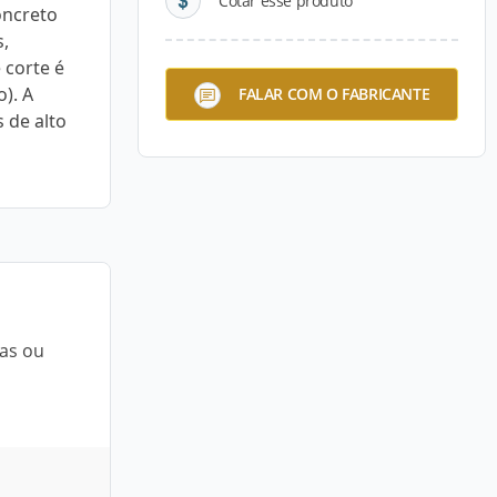
Cotar esse produto
oncreto
s,
 corte é
). A
FALAR COM O FABRICANTE
 de alto
cas ou