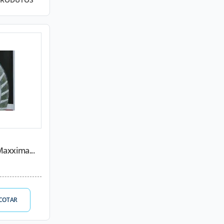
axxima...
COTAR