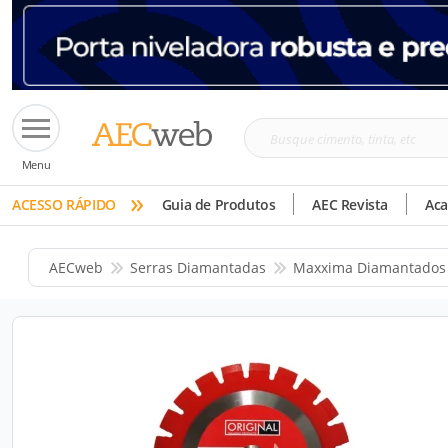
Busque
Menu
cimento,
»
tinta,
ACESSO RÁPIDO
Guia de Produtos
AEC Revista
Ac
etc
AECweb
Serras Diamantadas
Maxxima Diamantados