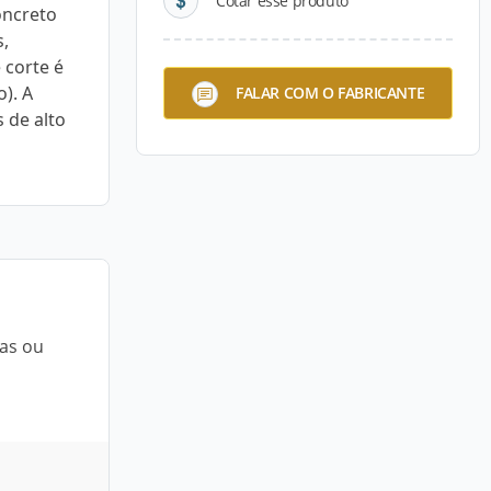
Cotar esse produto
oncreto
s,
 corte é
). A
FALAR COM O FABRICANTE
 de alto
cas ou