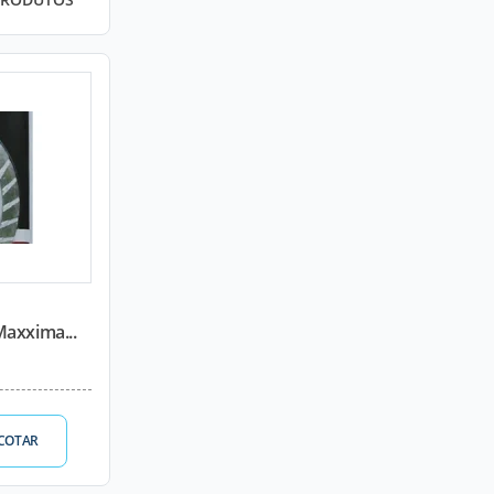
axxima...
COTAR