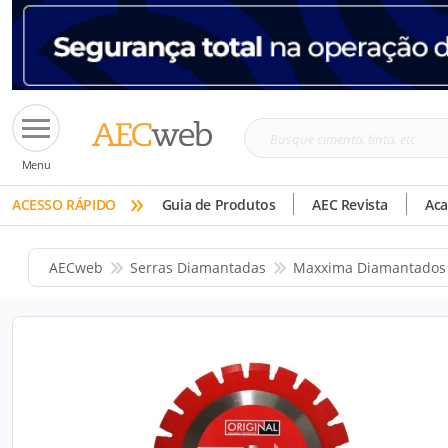
Busque
Menu
cimento,
»
tinta,
ACESSO RÁPIDO
Guia de Produtos
AEC Revista
Ac
etc
AECweb
Serras Diamantadas
Maxxima Diamantados