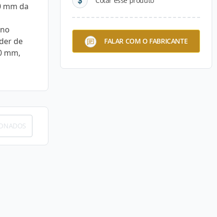
Cotar esse produto
0 mm da
 no
der de
FALAR COM O FABRICANTE
50 mm,
IONADOS