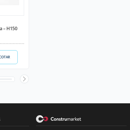
a – H150
COTAR
s