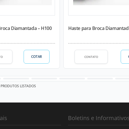
Broca Diamantada – H100
Haste para Broca Diamantad
COTAR
TO
CONTATO
PRODUTOS LISTADOS
ais
Boletins e Informativo