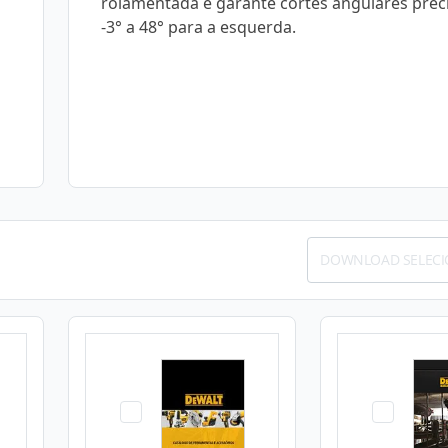
rolamentada e garante cortes angulares prec
-3° a 48° para a esquerda.
DOWNLOAD SELEC