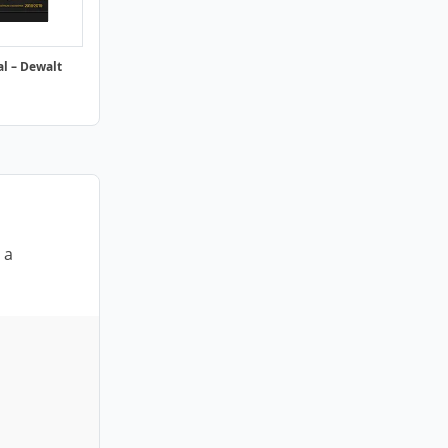
al – Dewalt
 a