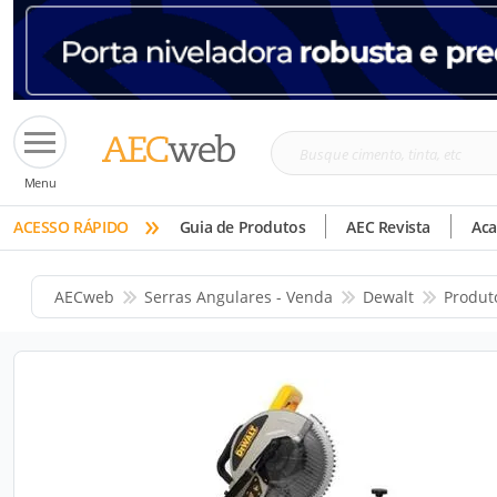
Busque
Menu
cimento,
»
tinta,
ACESSO RÁPIDO
Guia de Produtos
AEC Revista
Ac
etc
AECweb
Serras Angulares - Venda
Dewalt
Produt