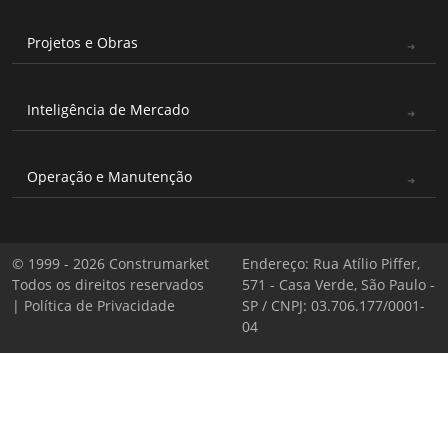
Projetos e Obras
Inteligência de Mercado
Operação e Manutenção
© 1999 - 2026 Construmarket
Endereço: Rua Atílio Piffer,
Todos os direitos reservados
571 - Casa Verde, São Paulo -
|
Política de Privacidade
SP / CNPJ: 03.706.177/0001-
04