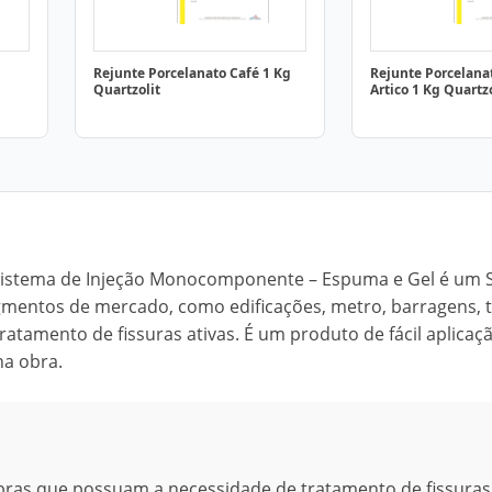
Rejunte Porcelanato Café 1 Kg
Rejunte Porcelana
Quartzolit
Artico 1 Kg Quartzo
 Sistema de Injeção Monocomponente – Espuma e Gel é um 
gmentos de mercado, como edificações, metro, barragens, t
atamento de fissuras ativas. É um produto de fácil aplicaç
a obra.
obras que possuam a necessidade de tratamento de fissuras 