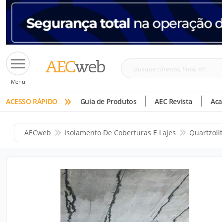
Busque
Menu
cimento,
»
tinta,
ACESSO RÁPIDO
Guia de Produtos
AEC Revista
Ac
etc
AECweb
Isolamento De Coberturas E Lajes
Quartzoli