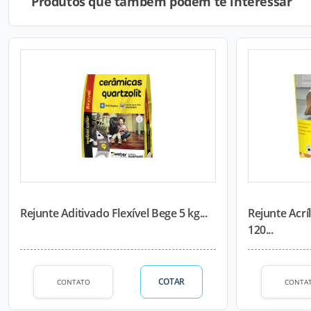
Produtos que também podem te interessar
Rejunte Aditivado Flexível Bege 5 kg...
Rejunte Acrí
120...
COTAR
CONTATO
CONTA