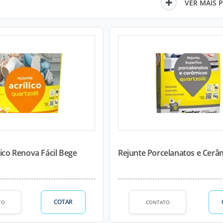
VER MAIS 
lico Renova Fácil Bege
Rejunte Porcelanatos e Cerâm
COTAR
TO
CONTATO