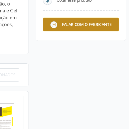
Cotar esse produto
ão, o
ma e Gel
zação em
ações,
FALAR COM O FABRICANTE
IONADOS