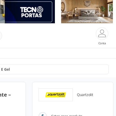
Conta
E Gel
te –
Quartzolit