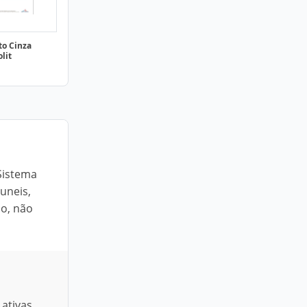
to Cinza
lit
Sistema
uneis,
ão, não
ativas.