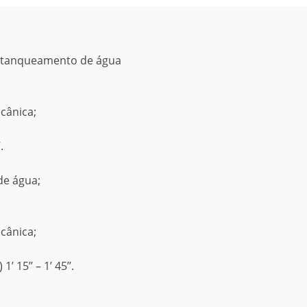
estanqueamento de água
cânica;
.
de água;
cânica;
 15’’ – 1’ 45’’.