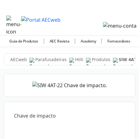
Guia de Produtos
AEC Revista
Academy
Fornecedores
AECweb
Parafusadeiras
Hilti
Produtos
SIW 4AT-
Chave de impacto