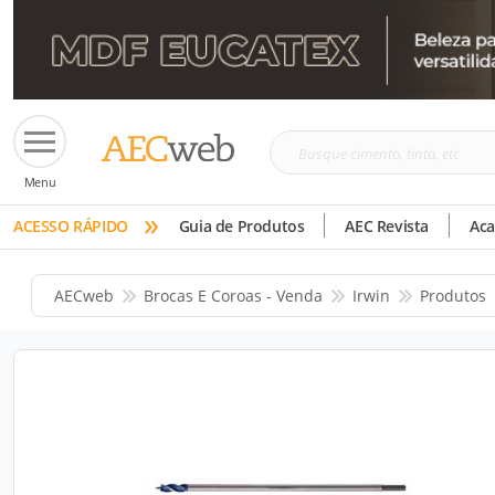
Busque
Menu
cimento,
»
tinta,
ACESSO RÁPIDO
Guia de Produtos
AEC Revista
Ac
etc
AECweb
Brocas E Coroas - Venda
Irwin
Produtos