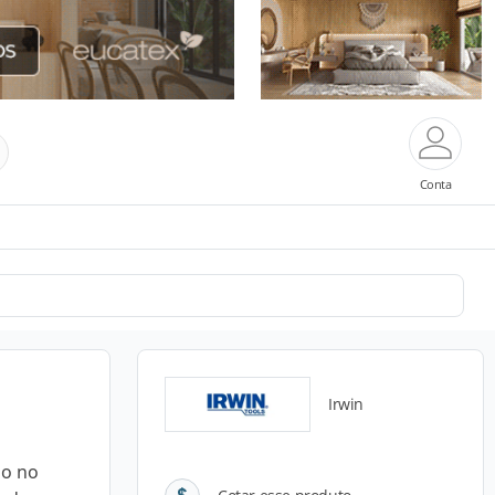
Conta
Irwin
io no