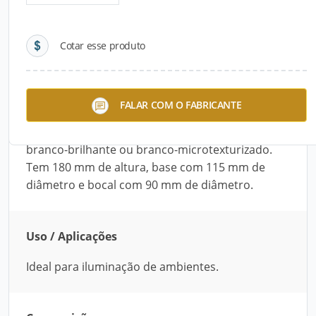
Detalhes do produto
Cotar esse produto
Descrição do Produto
O Spot – 429 2 é indicado para iluminação de
FALAR COM O FABRICANTE
ambientes. É desenvolvido com alumínio e vidro
tulipa. Está disponível nas cores preto-fosco,
branco-brilhante ou branco-microtexturizado.
Tem 180 mm de altura, base com 115 mm de
diâmetro e bocal com 90 mm de diâmetro.
Uso / Aplicações
Ideal para iluminação de ambientes.