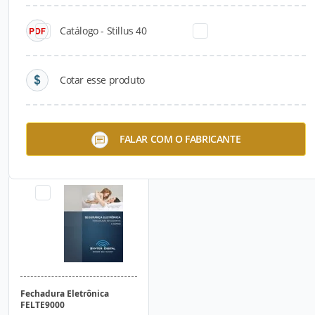
Catálogo - Stillus 40
Cotar esse produto
Fechadura Biométrica
Fechadura Eletrônica
FALAR COM O FABRICANTE
FBIOE9000
FELTP9000
Fechadura Eletrônica
FELTE9000