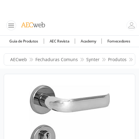
Guia de Produtos
AEC Revista
Academy
Fornecedores
AECweb
Fechaduras Comuns
Synter
Produtos
St